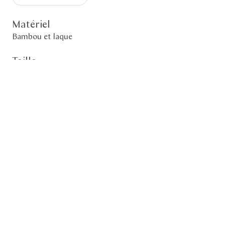
Matériel
Bambou et laque
Taille
63,5 x 30 x 30 cm
Période
2024
Boîtes
Tomobako
«